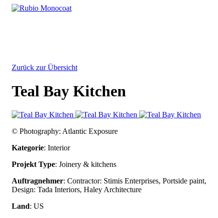
Privacy
Skip
settings
to
main
content
Zurück zur Übersicht
Teal Bay Kitchen
© Photography: Atlantic Exposure
Kategorie
: Interior
Projekt Type
: Joinery & kitchens
Auftragnehmer
: Contractor: Stimis Enterprises, Portside paint,
Design: Tada Interiors, Haley Architecture
Land
: US