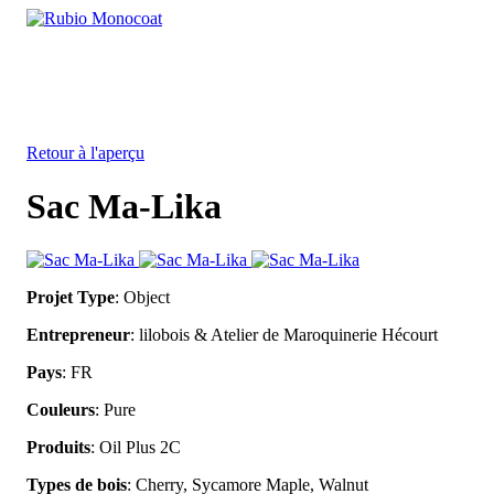
Privacy
Skip
settings
to
main
content
Retour à l'aperçu
Sac Ma-Lika
Projet Type
: Object
Entrepreneur
: lilobois & Atelier de Maroquinerie Hécourt
Pays
: FR
Couleurs
: Pure
Produits
: Oil Plus 2C
Types de bois
: Cherry, Sycamore Maple, Walnut